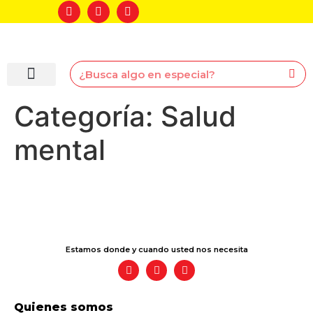
Facturación electrónica
Trabaja con nosotros
¡Actualiza tus datos y participa en la Manotón FSM!
¡Activa tu próxima compra!
Categoría:
Salud
mental
Estamos donde y cuando usted nos necesita
Quienes somos